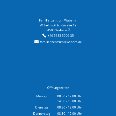
Familienzentrum Wabern
Familienzentrum Wabern
Wilhelm-Dillich-Straße 12
34590
Wabern
+49 5683 5009-35
familienzentrum@wabern.de
Öffnungszeiten
Montag
08:30
-
12:00
Uhr
14:00
-
18:00
Von 08:30 bis 12:00 Uhr
Uhr
Von 14:00 bis 18:00 Uhr
Dienstag
08:30
-
12:00
Uhr
Von 08:30 bis 12:00 Uhr
Donnerstag
08:30
-
12:00
Uhr