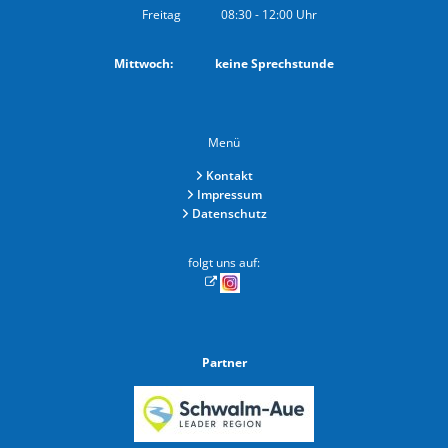
Von 08:30 bis 12:00 Uhr
Freitag
08:30
-
12:00
Uhr
Von 08:30 bis 12:00 Uhr
Mittwoch: keine Sprechstunde
Menü
Kontakt
Impressum
Datenschutz
folgt uns auf:
Partner