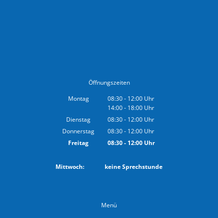
Öffnungszeiten
Montag
08:30
-
12:00
Uhr
14:00
-
18:00
Von 08:30 bis 12:00 Uhr
Uhr
Von 14:00 bis 18:00 Uhr
Dienstag
08:30
-
12:00
Uhr
Von 08:30 bis 12:00 Uhr
Donnerstag
08:30
-
12:00
Uhr
Von 08:30 bis 12:00 Uhr
Freitag
08:30
-
12:00
Uhr
Von 08:30 bis 12:00 Uhr
Mittwoch: keine Sprechstunde
Menü