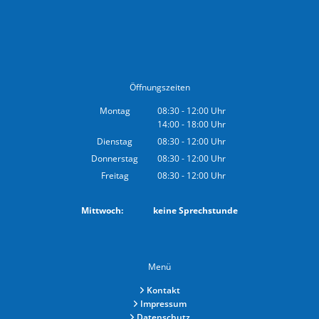
Öffnungszeiten
Montag
08:30
-
12:00
Uhr
14:00
-
18:00
Von 08:30 bis 12:00 Uhr
Uhr
Von 14:00 bis 18:00 Uhr
Dienstag
08:30
-
12:00
Uhr
Von 08:30 bis 12:00 Uhr
Donnerstag
08:30
-
12:00
Uhr
Von 08:30 bis 12:00 Uhr
Freitag
08:30
-
12:00
Uhr
Von 08:30 bis 12:00 Uhr
Mittwoch: keine Sprechstunde
Menü
Kontakt
Impressum
Datenschutz