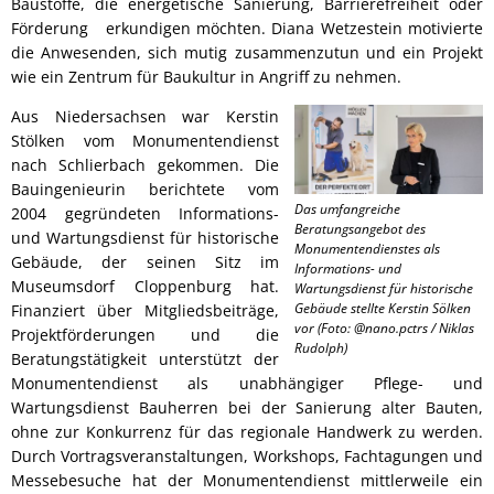
Baustoffe, die energetische Sanierung, Barrierefreiheit oder
Förderung erkundigen möchten. Diana Wetzestein motivierte
die Anwesenden, sich mutig zusammenzutun und ein Projekt
wie ein Zentrum für Baukultur in Angriff zu nehmen.
Aus Niedersachsen war Kerstin
Stölken vom Monumentendienst
nach Schlierbach gekommen. Die
Bauingenieurin berichtete vom
Das umfangreiche
2004 gegründeten Informations-
Beratungsangebot des
und Wartungsdienst für historische
Monumentendienstes als
Gebäude, der seinen Sitz im
Informations- und
Museumsdorf Cloppenburg hat.
Wartungsdienst für historische
Gebäude stellte Kerstin Sölken
Finanziert über Mitgliedsbeiträge,
vor (Foto: @nano.pctrs / Niklas
Projektförderungen und die
Rudolph)
Beratungstätigkeit unterstützt der
Monumentendienst als unabhängiger Pflege- und
Wartungsdienst Bauherren bei der Sanierung alter Bauten,
ohne zur Konkurrenz für das regionale Handwerk zu werden.
Durch Vortragsveranstaltungen, Workshops, Fachtagungen und
Messebesuche hat der Monumentendienst mittlerweile ein