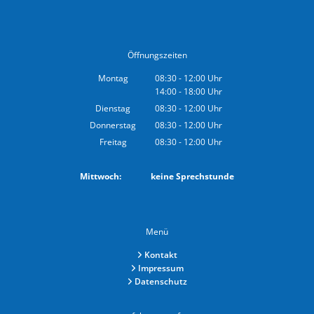
Öffnungszeiten
Montag
08:30
-
12:00
Uhr
14:00
-
18:00
Von 08:30 bis 12:00 Uhr
Uhr
Von 14:00 bis 18:00 Uhr
Dienstag
08:30
-
12:00
Uhr
Von 08:30 bis 12:00 Uhr
Donnerstag
08:30
-
12:00
Uhr
Von 08:30 bis 12:00 Uhr
Freitag
08:30
-
12:00
Uhr
Von 08:30 bis 12:00 Uhr
Mittwoch: keine Sprechstunde
Menü
Kontakt
Impressum
Datenschutz