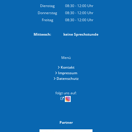
Von 14:00 bis 18:00 Uhr
Dienstag
08:30
-
12:00
Uhr
Von 08:30 bis 12:00 Uhr
Donnerstag
08:30
-
12:00
Uhr
Von 08:30 bis 12:00 Uhr
Freitag
08:30
-
12:00
Uhr
Von 08:30 bis 12:00 Uhr
Mittwoch: keine Sprechstunde
Menü
Kontakt
Impressum
Datenschutz
folgt uns auf:
Partner