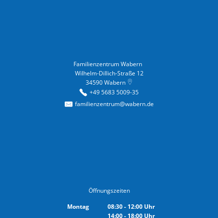
Familienzentrum Wabern
Familienzentrum Wabern
Wilhelm-Dillich-Straße 12
34590
Wabern
+49 5683 5009-35
familienzentrum@wabern.de
Öffnungszeiten
Montag
08:30
-
12:00
Uhr
14:00
-
18:00
Von 08:30 bis 12:00 Uhr
Uhr